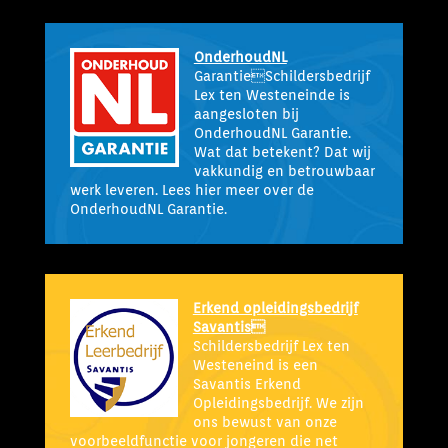
OnderhoudNL
GarantieSchildersbedrijf
Lex ten Westeneinde is
aangesloten bij
OnderhoudNL Garantie.
Wat dat betekent? Dat wij
vakkundig en betrouwbaar
werk leveren. Lees hier meer over de
OnderhoudNL Garantie.
Erkend opleidingsbedrijf
Savantis

Schildersbedrijf Lex ten
Westeneind is een
Savantis Erkend
Opleidingsbedrijf. We zijn
ons bewust van onze
voorbeeldfunctie voor jongeren die net