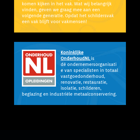
komen kijken in het vak. Wat wij belangrijk
vinden, geven we graag mee aan een
volgende generatie. Opdat het schildersvak
een vak blijft voor vakmensen!
Koninklijke
OnderhoudNL
is
dé ondernemersorganisati
e van specialisten in totaal
vastgoedonderhoud,
renovatie, restauratie,
isolatie, schilderen,
beglazing en industriële metaalconservering.